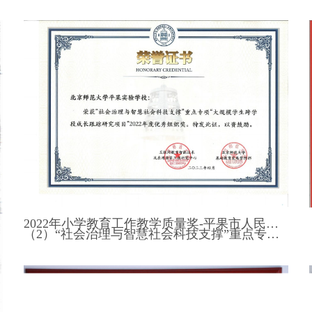
（2）“社会治理与智慧社会科技支撑”重点专项“大规模学生跨学段成长跟踪研究项目”2022年度优秀组织奖