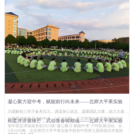
巧思破难题，竞技展风采——北师大平果实验学校小学
数学组“解题小能手”比赛顺利举办
为充分激发学生的数学学习兴趣，锻炼缜密的逻辑思维，提升应用题
解题能力，5月28日早读课期间，北师大平果实验学校小学数学组开
展“解题小能手”活动，让同学们在紧张有趣的竞技比拼中感受数学的
独特魅力。 本次比赛以应用题题型为主，精心设置十余道试
2026-06-01
凝心聚力迎中考，赋能前行向未来——北师大平果实验
学校初三年级户外拓展活动
为缓解初三学子备考压力、调适身心状态、凝聚团队力量，助力大家
以更昂扬的姿态冲刺中考，5月28日晚，北京师范大学平果实验学校
初中部足球场迎来初2023级“凝心聚力·赋能中考”户外拓展活动。全体
初三学生在老师们的陪伴下，卸下疲惫、释放压力，于趣味