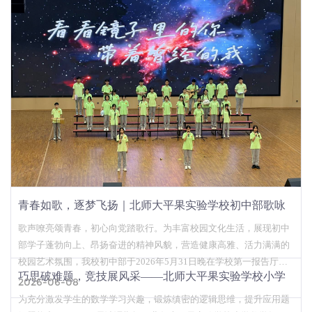
童声嘹亮筑梦起航，歌声唱响美好校园——北师大平果
实验学校小学班级歌咏比赛成功举办
为进一步增强学生爱国热情与民族自豪感，展现学子团结奋进、积极
进取的精神风貌，夯实艺术教育成效、浓厚校园艺术氛围，落实全面
发展的育人理念。5月27日至28日，北师大平果实验学校小学部成功
举办“童声嘹亮，筑梦起航”主题班级歌咏比赛。全体师生共赴
2026-06-01
青春如歌，逐梦飞扬｜北师大平果实验学校初中部歌咏
比赛燃情开唱！
歌声嘹亮颂青春，初心向党踏歌行。为丰富校园文化生活，展现初中
部学子蓬勃向上、昂扬奋进的精神风貌，营造健康高雅、活力满满的
校园艺术氛围，我校初中部于2026年5月31日晚在学校第一报告厅举
办校园歌咏合唱比赛，燃情开唱！本次活动紧扣学校“教书育人
2026-06-08