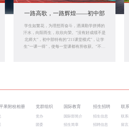
一路高歌，一路辉煌——初中部
学生如繁花，为理想而奋斗，洒满勤学拼搏的
汗水，向阳而生，欣欣向荣。“没有好成绩不是
北师大”，初中部特有的“211课堂模式”，让学
生“一课一得”，使每一堂课都有所收获。“不积
跬步无以至千里，不积小流无以成江海”，每日
点点滴滴的积累让学生厚积薄发，在中考中，
自信、沉着地给三年来的学习递交一份满意的
答卷。学生低进高出，北师大平果附校初中部
总能以教师超强的加工能力，点石成金，为高
中部源源不断地输送优秀人才，使高中部亦成
为精英璀璨之地，不断创造高考之辉煌！
平果附校相册
党群组织
国际教育
招生招聘
联
光
党办
国际部简介
招生信息
联系
采
团委
招生简章
招聘信息
留言