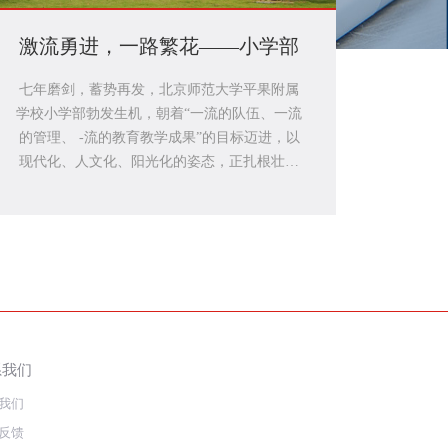
激流勇进，一路繁花——小学部
七年磨剑，蓄势再发，北京师范大学平果附属
北京师
学校小学部勃发生机，朝着“一流的队伍、一流
国际）
的管理、 -流的教育教学成果”的目标迈进，以
育理念
现代化、人文化、阳光化的姿态，正扎根壮乡
育改革
大地，续写北师大教育的新篇章。2017年12月
力、培
与贵州平塘实验小学结对，送教送培到平塘;热
中外教
情欢迎平塘实验小学教师到校跟岗交流; 2019年
培养要
9月北师大靖西外国语学校到小学部跟岗学习，
学校环
我们以开放的姿态与兄弟学校互助互进，借助
主的终
北师大平台的优势资源，培养优秀的教师团
价
队，让青年教师更快地成长，为学部注入活
力。
系我们
我们
反馈