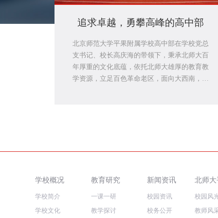
追求卓越，勇攀高峰的高中部
北京师范大学平果附属学校高中部在学校党总
支书记、校长高庆海的带领下，秉承北师大百
年厚重的文化底蕴，依托北师大雄厚的教育教
学资源，立足百色革命老区，面向大西南，做
扎根的教育。从2013年办学至今，在“按国家最
高标准，办广西最好学校”办学总目标的指引
下，践行 “德学兼修，力争上游”的校训精神，
落实“担当责任，追求卓越，全面发展”育人理
念，做到“定好位，高站位，干到位”和“全科育
人，全程育人，全员育人”的教育目标。坚持“以
教改求发展，以服务促成长，以教研提高质
量”，注重培养学生良好的个人修养、社会关爱
学校概况
教育研究
新闻资讯
北师大
和家国情怀，注重学生自我发展、合作参与和
创新实践活动。
学校简介
一课一研
校园资讯
校园风
学校文化
教学探讨
校务公开
教师风